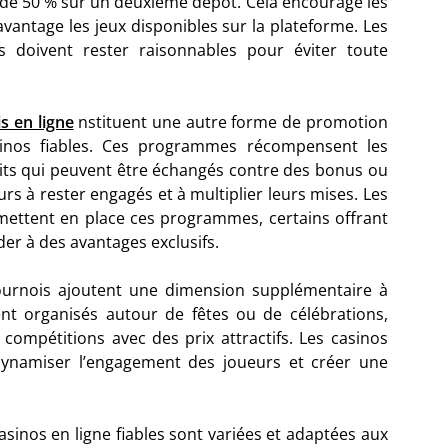
de 50 % sur un deuxième dépôt. Cela encourage les
avantage les jeux disponibles sur la plateforme. Les
s doivent rester raisonnables pour éviter toute
s en ligne
nstituent une autre forme de promotion
sinos fiables. Ces programmes récompensent les
dits qui peuvent être échangés contre des bonus ou
rs à rester engagés et à multiplier leurs mises. Les
s mettent en place ces programmes, certains offrant
der à des avantages exclusifs.
tournois ajoutent une dimension supplémentaire à
nt organisés autour de fêtes ou de célébrations,
compétitions avec des prix attractifs. Les casinos
dynamiser l’engagement des joueurs et créer une
sinos en ligne fiables sont variées et adaptées aux