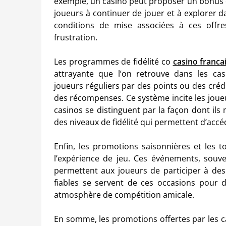
exemple, un casino peut proposer un bonus 
joueurs à continuer de jouer et à explorer d
conditions de mise associées à ces offre
frustration.
Les programmes de fidélité co
casino francai
attrayante que l’on retrouve dans les ca
joueurs réguliers par des points ou des cré
des récompenses. Ce système incite les joueu
casinos se distinguent par la façon dont il
des niveaux de fidélité qui permettent d’accé
Enfin, les promotions saisonnières et les 
l’expérience de jeu. Ces événements, souve
permettent aux joueurs de participer à des 
fiables se servent de ces occasions pour 
atmosphère de compétition amicale.
En somme, les promotions offertes par les ca