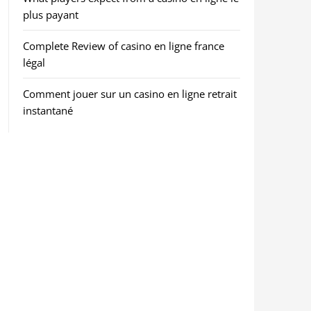
plus payant
Complete Review of casino en ligne france
légal
Comment jouer sur un casino en ligne retrait
instantané