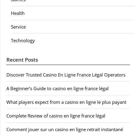
Health
Service
Technology
Recent Posts
Discover Trusted Casino En Ligne France Légal Operators
A Beginner’s Guide to casino en ligne france légal
What players expect from a casino en ligne le plus payant
Complete Review of casino en ligne france légal
Comment jouer sur un casino en ligne retrait instantané