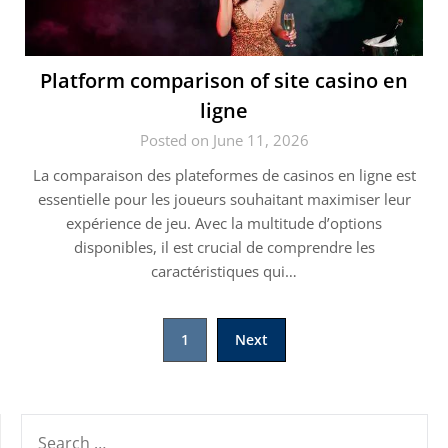
Platform comparison of site casino en
ligne
Posted on June 11, 2026
La comparaison des plateformes de casinos en ligne est
essentielle pour les joueurs souhaitant maximiser leur
expérience de jeu. Avec la multitude d’options
disponibles, il est crucial de comprendre les
caractéristiques qui…
Posts
1
Next
pagination
SEARCH