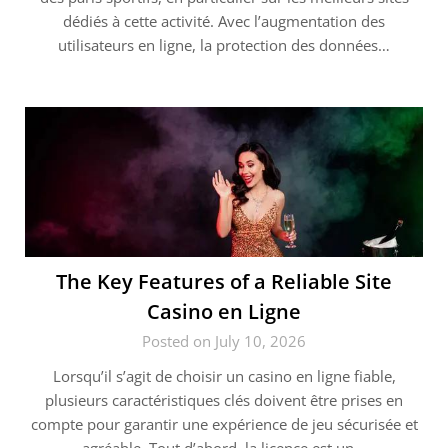
dédiés à cette activité. Avec l’augmentation des
utilisateurs en ligne, la protection des données…
The Key Features of a Reliable Site
Casino en Ligne
Posted on July 10, 2026
Lorsqu’il s’agit de choisir un casino en ligne fiable,
plusieurs caractéristiques clés doivent être prises en
compte pour garantir une expérience de jeu sécurisée et