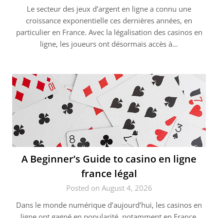
Le secteur des jeux d’argent en ligne a connu une
croissance exponentielle ces dernières années, en
particulier en France. Avec la légalisation des casinos en
ligne, les joueurs ont désormais accès à…
A Beginner’s Guide to casino en ligne
france légal
Posted on August 4, 2026
Dans le monde numérique d’aujourd’hui, les casinos en
ligne ont gagné en popularité, notamment en France.