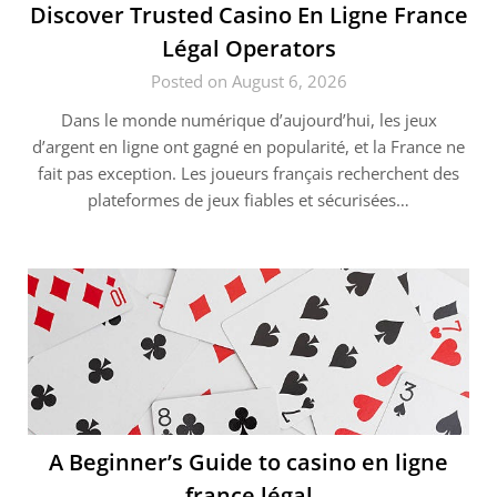
Discover Trusted Casino En Ligne France
Légal Operators
Posted on August 6, 2026
Dans le monde numérique d’aujourd’hui, les jeux
d’argent en ligne ont gagné en popularité, et la France ne
fait pas exception. Les joueurs français recherchent des
plateformes de jeux fiables et sécurisées…
A Beginner’s Guide to casino en ligne
france légal