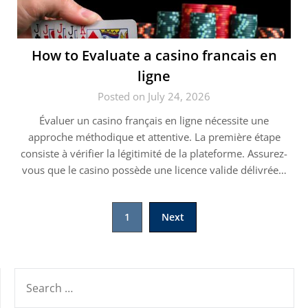
How to Evaluate a casino francais en
ligne
Posted on July 24, 2026
Évaluer un casino français en ligne nécessite une
approche méthodique et attentive. La première étape
consiste à vérifier la légitimité de la plateforme. Assurez-
vous que le casino possède une licence valide délivrée…
Posts
1
Next
pagination
SEARCH
FOR: