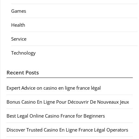
Games
Health
Service
Technology
Recent Posts
Expert Advice on casino en ligne france légal
Bonus Casino En Ligne Pour Découvrir De Nouveaux Jeux
Best Legal Online Casino France for Beginners
Discover Trusted Casino En Ligne France Légal Operators