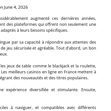
n June 4, 2026
nsidérablement augmenté ces dernières années,
nt des plateformes qui offrent non seulement une
 adaptés à leurs besoins spécifiques.
stingue par sa capacité à répondre aux attentes des
 de jeu sécurisée et agréable. Tout d’abord, un bon
jeux.
les jeux de table comme le blackjack et la roulette,
r. Les meilleurs casinos en ligne en France mettent à
tégrant des nouveautés et des titres populaires.
 expérience diversifiée et stimulante. Ensuite,
aciles à naviguer, et compatibles avec différents