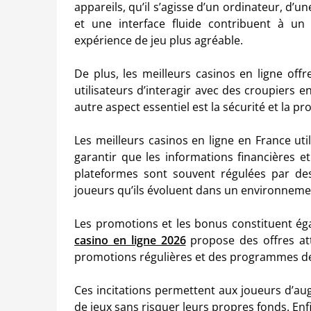
appareils, qu’il s’agisse d’un ordinateur, d’
et une interface fluide contribuent à un
expérience de jeu plus agréable.
De plus, les meilleurs casinos en ligne off
utilisateurs d’interagir avec des croupiers e
autre aspect essentiel est la sécurité et la 
Les meilleurs casinos en ligne en France ut
garantir que les informations financières et
plateformes sont souvent régulées par des
joueurs qu’ils évoluent dans un environnement
Les promotions et les bonus constituent ég
casino en ligne 2026
propose des offres att
promotions régulières et des programmes de 
Ces incitations permettent aux joueurs d’au
de jeux sans risquer leurs propres fonds. Enfi