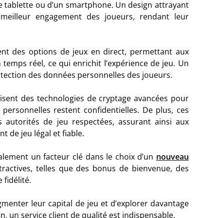
une tablette ou d’un smartphone. Un design attrayant
 meilleur engagement des joueurs, rendant leur
rent des options de jeux en direct, permettant aux
n temps réel, ce qui enrichit l’expérience de jeu. Un
protection des données personnelles des joueurs.
ilisent des technologies de cryptage avancées pour
 personnelles restent confidentielles. De plus, ces
 autorités de jeu respectées, assurant ainsi aux
 de jeu légal et fiable.
alement un facteur clé dans le choix d’un
nouveau
ractives, telles que des bonus de bienvenue, des
fidélité.
gmenter leur capital de jeu et d’explorer davantage
n, un service client de qualité est indispensable.