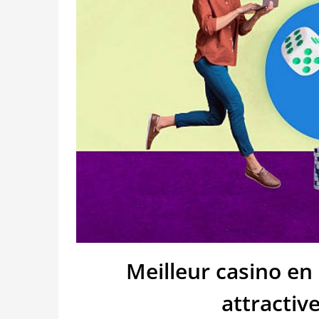
Meilleur casino en
attractiv