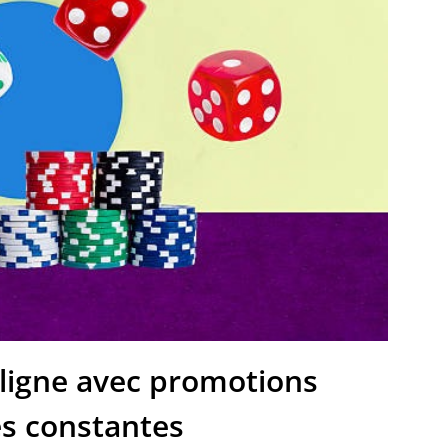
 ligne avec promotions
es constantes