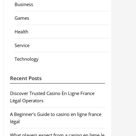
Business
Games
Health
Service
Technology
Recent Posts
Discover Trusted Casino En Ligne France
Légal Operators
A Beginner’s Guide to casino en ligne france
légal
What players expect from a casino en ligne le