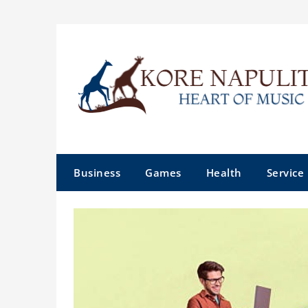
Skip
to
content
Business
Games
Health
Service