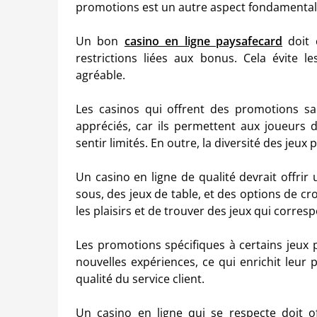
promotions est un autre aspect fondamental
Un bon
casino en ligne paysafecard
doit 
restrictions liées aux bonus. Cela évite 
agréable.
Les casinos qui offrent des promotions san
appréciés, car ils permettent aux joueurs 
sentir limités. En outre, la diversité des jeux
Un casino en ligne de qualité devrait offri
sous, des jeux de table, et des options de cr
les plaisirs et de trouver des jeux qui corres
Les promotions spécifiques à certains jeux 
nouvelles expériences, ce qui enrichit leur 
qualité du service client.
Un casino en ligne qui se respecte doit of