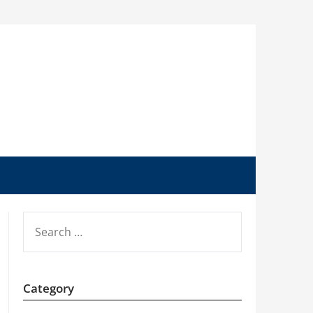
SEARCH
FOR:
Category