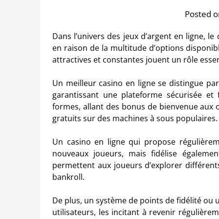
Posted o
Dans l’univers des jeux d’argent en ligne, l
en raison de la multitude d’options disponib
attractives et constantes jouent un rôle essen
Un meilleur casino en ligne se distingue par
garantissant une plateforme sécurisée et 
formes, allant des bonus de bienvenue aux 
gratuits sur des machines à sous populaires.
Un casino en ligne qui propose régulièreme
nouveaux joueurs, mais fidélise égaleme
permettent aux joueurs d’explorer différent
bankroll.
De plus, un système de points de fidélité o
utilisateurs, les incitant à revenir réguliè