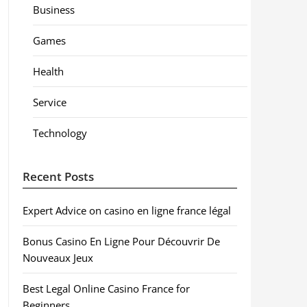
Business
Games
Health
Service
Technology
Recent Posts
Expert Advice on casino en ligne france légal
Bonus Casino En Ligne Pour Découvrir De
Nouveaux Jeux
Best Legal Online Casino France for
Beginners