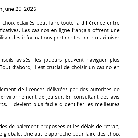
n June 25, 2026
choix éclairés peut faire toute la différence entre
icatives. Les casinos en ligne français offrent une
utiliser des informations pertinentes pour maximiser
seils avisés, les joueurs peuvent naviguer plus
out d’abord, il est crucial de choisir un casino en
ement de licences délivrées par des autorités de
 environnement de jeu sûr. En consultant des avis
, il devient plus facile d’identifier les meilleures
hodes de paiement proposées et les délais de retrait,
ce globale. Une autre approche pour faire des choix