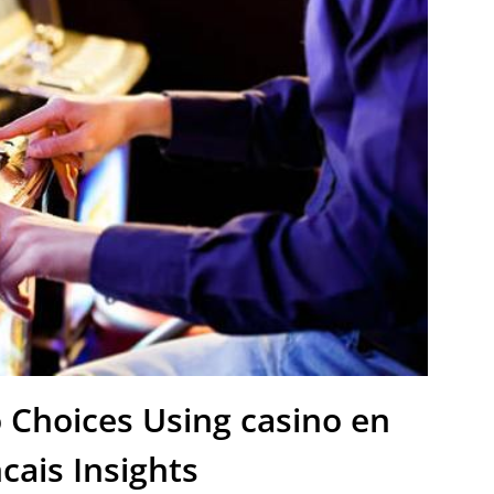
 Choices Using casino en
ncais Insights