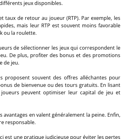
 différents jeux disponibles.
et taux de retour au joueur (RTP). Par exemple, les
apides, mais leur RTP est souvent moins favorable
 ou la roulette.
rs de sélectionner les jeux qui correspondent le
 jeu. De plus, profiter des bonus et des promotions
 de jeu.
s proposent souvent des offres alléchantes pour
bonus de bienvenue ou des tours gratuits. En lisant
 joueurs peuvent optimiser leur capital de jeu et
es avantages en valent généralement la peine. Enfin,
ère responsable.
s-ci est une pratique judicieuse pour éviter les pertes