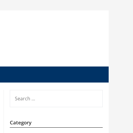
SEARCH
FOR:
Category