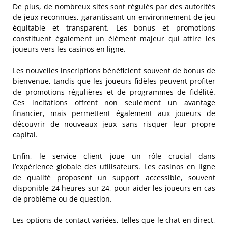
De plus, de nombreux sites sont régulés par des autorités
de jeux reconnues, garantissant un environnement de jeu
équitable et transparent. Les bonus et promotions
constituent également un élément majeur qui attire les
joueurs vers les casinos en ligne.
Les nouvelles inscriptions bénéficient souvent de bonus de
bienvenue, tandis que les joueurs fidèles peuvent profiter
de promotions régulières et de programmes de fidélité.
Ces incitations offrent non seulement un avantage
financier, mais permettent également aux joueurs de
découvrir de nouveaux jeux sans risquer leur propre
capital.
Enfin, le service client joue un rôle crucial dans
l’expérience globale des utilisateurs. Les casinos en ligne
de qualité proposent un support accessible, souvent
disponible 24 heures sur 24, pour aider les joueurs en cas
de problème ou de question.
Les options de contact variées, telles que le chat en direct,